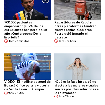
700.000 pacientes
Repartidores de Rappi y
empeoraron y 39% de los
otras plataformas tendrán
estudiantes han perdido un
nuevas reglas: Gobierno
año ¿Qué propone De la
Petro dejó firmado el
Espriella?
decreto
Hace
28 minutos
Hace
una hora
VIDEO | El insólito autogol de
¿Qué es la fase lútea, cómo
Boyacá Chicó para la victoria
afecta a las mujeres y cuáles
de Santa Fe en 'El Campín'
son las posibles soluciones a
los síntomas?
Hace
2 horas
Hace
7 horas