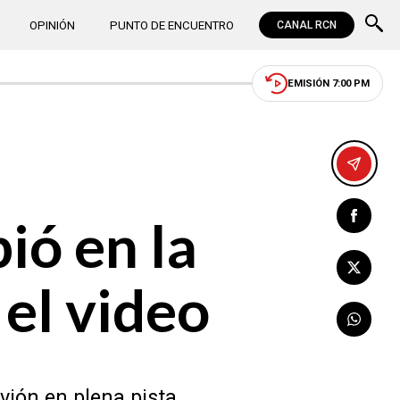
OPINIÓN
PUNTO DE ENCUENTRO
CANAL RCN
EMISIÓN 7:00 PM
ió en la
 el video
vión en plena pista.