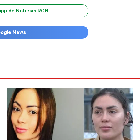
app de Noticias RCN
oogle News