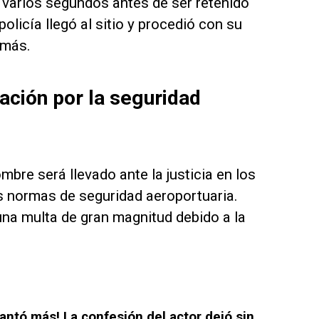
r varios segundos antes de ser retenido
olicía llegó al sitio y procedió con su
 más.
ación por la seguridad
bre será llevado ante la justicia en los
as normas de seguridad aeroportuaria.
una multa de gran magnitud debido a la
uantó más! La confesión del actor dejó sin