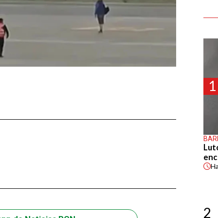
1
BAR
Lut
enc
H
2