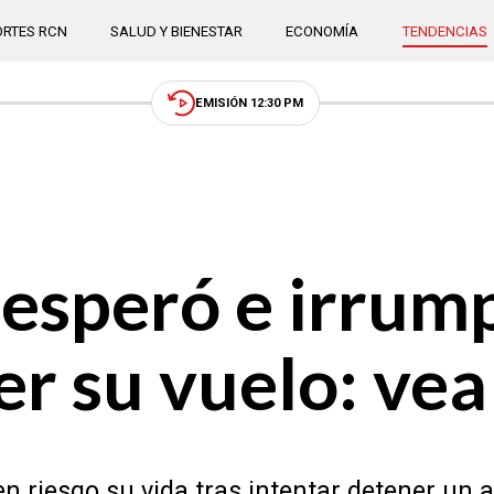
RTES RCN
SALUD Y BIENESTAR
ECONOMÍA
TENDENCIAS
EMISIÓN 12:30 PM
speró e irrump
er su vuelo: vea
n riesgo su vida tras intentar detener un a