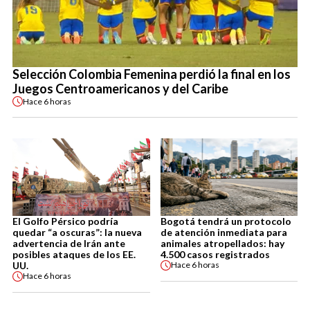
Selección Colombia Femenina perdió la final en los
Juegos Centroamericanos y del Caribe
Hace
6 horas
El Golfo Pérsico podría
Bogotá tendrá un protocolo
quedar “a oscuras”: la nueva
de atención inmediata para
advertencia de Irán ante
animales atropellados: hay
posibles ataques de los EE.
4.500 casos registrados
UU.
Hace
6 horas
Hace
6 horas