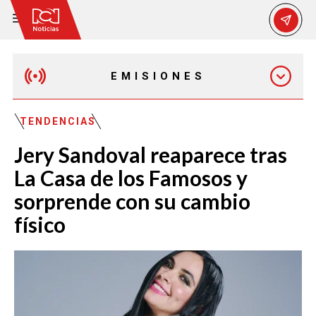
EMISIONES
MAÑANA EXPRESS
TENDENCIAS
Jery Sandoval reaparece tras
EMISIÓN 12:30 PM
La Casa de los Famosos y
sorprende con su cambio
EMISIÓN 7:00 PM
físico
EMISIÓN 11:30 PM