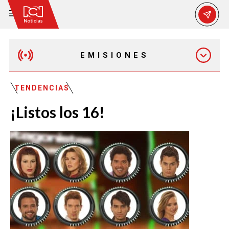
EMISIONES
MAÑANA EXPRESS
TENDENCIAS
¡Listos los 16!
EMISIÓN 12:30 PM
EMISIÓN 7:00 PM
EMISIÓN 11:30 PM