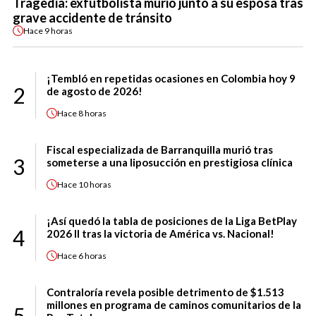
Tragedia: exfutbolista murió junto a su esposa tras
grave accidente de tránsito
Hace
9 horas
¡Tembló en repetidas ocasiones en Colombia hoy 9
2
de agosto de 2026!
Hace
8 horas
Fiscal especializada de Barranquilla murió tras
3
someterse a una liposucción en prestigiosa clínica
Hace
10 horas
¡Así quedó la tabla de posiciones de la Liga BetPlay
4
2026 II tras la victoria de América vs. Nacional!
Hace
6 horas
Contraloría revela posible detrimento de $1.513
millones en programa de caminos comunitarios de la
5