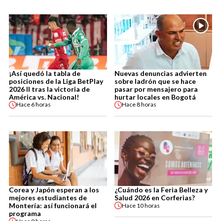
¡Así quedó la tabla de
Nuevas denuncias advierten
posiciones de la Liga BetPlay
sobre ladrón que se hace
2026 II tras la victoria de
pasar por mensajero para
América vs. Nacional!
hurtar locales en Bogotá
Hace
6 horas
Hace
8 horas
Corea y Japón esperan a los
¿Cuándo es la Feria Belleza y
mejores estudiantes de
Salud 2026 en Corferias?
Montería: así funcionará el
Hace
10 horas
programa