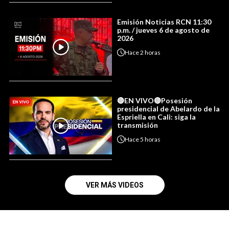
Emisión Noticias RCN 11:30
p.m. / jueves 6 de agosto de
2026
Hace
2 horas
🔴EN VIVO🔴Posesión
presidencial de Abelardo de la
Espriella en Cali: siga la
transmisión
Hace
5 horas
VER MÁS VIDEOS