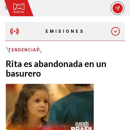
EMISIONES
MAÑANA EXPRESS
TENDENCIAS
Rita es abandonada en un
EMISIÓN 12:30 PM
basurero
EMISIÓN 7:00 PM
EMISIÓN 11:30 PM