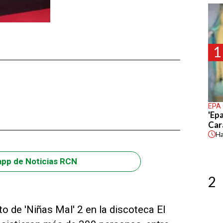
1
EPA
'Epa
Car
H
app de Noticias RCN
2
o de 'Niñas Mal' 2 en la discoteca El