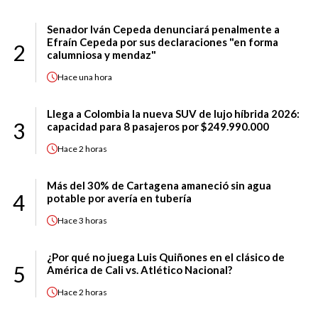
Senador Iván Cepeda denunciará penalmente a
Efraín Cepeda por sus declaraciones "en forma
2
calumniosa y mendaz"
Hace
una hora
Llega a Colombia la nueva SUV de lujo híbrida 2026:
3
capacidad para 8 pasajeros por $249.990.000
Hace
2 horas
Más del 30% de Cartagena amaneció sin agua
4
potable por avería en tubería
Hace
3 horas
¿Por qué no juega Luis Quiñones en el clásico de
5
América de Cali vs. Atlético Nacional?
Hace
2 horas