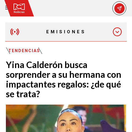
EMISIONES
EMISIÓN 12:30 PM
TENDENCIAS
Yina Calderón busca
EMISIÓN 7:00 PM
sorprender a su hermana con
impactantes regalos: ¿de qué
se trata?