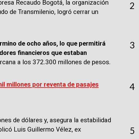
presa Recaudo Bogotá, la organización
2
do de Transmilenio, logró cerrar un
3
érmino de ocho años, lo que permitirá
edores financieros que estaban
cana a los 372.300 millones de pesos.
il millones por reventa de pasajes
4
ones de dólares y, asegura la estabilidad
5
plicó Luis Guillermo Vélez, ex