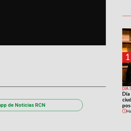
1
DÍA 
Día 
ciu
app de Noticias RCN
pos
H