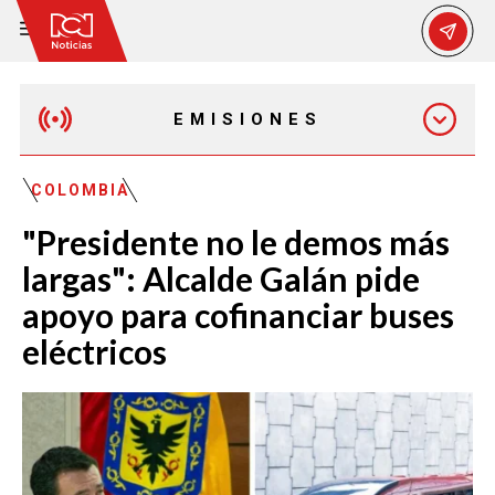
EMISIONES
MAÑANA EXPRESS
COLOMBIA
"Presidente no le demos más
EMISIÓN 12:30 PM
largas": Alcalde Galán pide
apoyo para cofinanciar buses
EMISIÓN 7:00 PM
eléctricos
EMISIÓN 11:30 PM