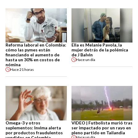
Reforma laboral en Colombia:
Ella es Melanie Pavola, la
cómo las pymes están
mujer detrás de la polémica
financiando el aumento de
de J Balvin
hasta un 30% en costos de
Hace
un día
nómina
Hace
21 horas
Omega-3 y otros
VIDEO | Futbolista murió tras
suplementos: Invima alerta
ser impactado por un rayo en
por productos fraudulentos
pleno partido en Tailandia
vendidos en Colombia
Hace
un día