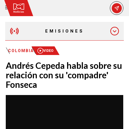
EMISIONES
MAÑANA EXPRESS
COLOMBIA
VIDEO
Andrés Cepeda habla sobre su
EMISIÓN 12:30 PM
relación con su 'compadre'
Fonseca
EMISIÓN 7:00 PM
EMISIÓN 11:30 PM