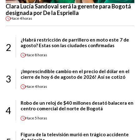
Clara Lucía Sandoval será la gerente para Bogotá
designada por De la Espriella
Hace
4 horas
¿Habrá restricción de parrillero en moto este 7 de
2
agosto? Estas son las ciudades confirmadas
Hace
8 horas
¡Imprescindible cambio en el precio del dólar en el
3
cierre de hoy 6 de agosto de 2026! Así se cotizó
Hace
4 horas
Robo de un reloj de $40 millones desató balacera en
4
centro comercial del norte de Bogotá
Hace
5 horas
Figura de la televisión murió en trágico accidente
de tránsito