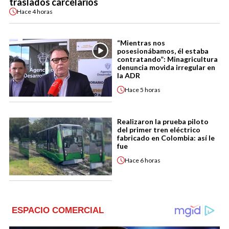
traslados carcelarios
Hace
4 horas
“Mientras nos
posesionábamos, él estaba
contratando”: Minagricultura
denuncia movida irregular en
la ADR
Hace
5 horas
Realizaron la prueba piloto
del primer tren eléctrico
fabricado en Colombia: así le
fue
Hace
6 horas