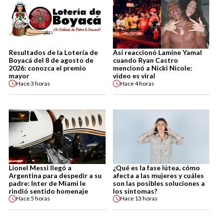
Resultados de la Lotería de
Así reaccionó Lamine Yamal
Boyacá del 8 de agosto de
cuando Ryan Castro
2026: conozca el premio
mencionó a Nicki Nicole:
mayor
video es viral
Hace
3 horas
Hace
4 horas
Lionel Messi llegó a
¿Qué es la fase lútea, cómo
Argentina para despedir a su
afecta a las mujeres y cuáles
padre: Inter de Miami le
son las posibles soluciones a
rindió sentido homenaje
los síntomas?
Hace
5 horas
Hace
13 horas