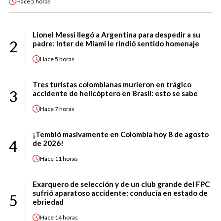
Hace
5 horas
Lionel Messi llegó a Argentina para despedir a su
2
padre: Inter de Miami le rindió sentido homenaje
Hace
5 horas
Tres turistas colombianas murieron en trágico
3
accidente de helicóptero en Brasil: esto se sabe
Hace
7 horas
¡Tembló masivamente en Colombia hoy 8 de agosto
4
de 2026!
Hace
11 horas
Exarquero de selección y de un club grande del FPC
sufrió aparatoso accidente: conducía en estado de
5
ebriedad
Hace
14 horas