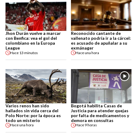
Jhon Durán vuelve a marcar
Reconocido cantante de
con Benfica: vea el gol del
vallenato podría ir a la cárcel:
colombiano en la Europa
es acusado de apuñalar a su
League
exmánager
Hace
13 minutos
Hace
una hora
Varios renos han sido
Bogotá habilita Casas de
hallados sin vida cerca del
Justicia para atender quejas
Polo Norte: por la época es
por falta de medicamentos y
todo un misterio
demora en consultas
Hace
una hora
Hace
9 horas