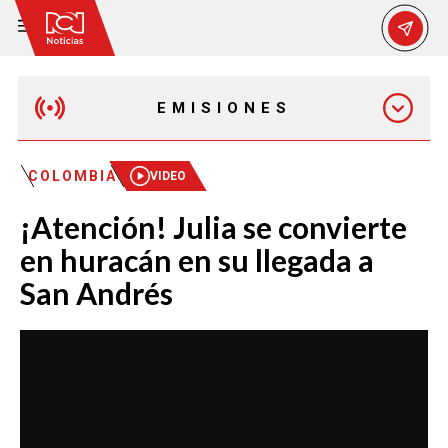
EMISIONES
MAÑANA EXPRESS
COLOMBIA
VIDEO
¡Atención! Julia se convierte
EMISIÓN 12:30 PM
en huracán en su llegada a
San Andrés
EMISIÓN 7:00 PM
EMISIÓN 11:30 PM