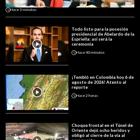
Hace
3 minutos
Todo listo para la posesión
presidencial de Abelardo de la
Espriella: así será la
ceremonia
Hace
40 minutos
¡Tembló en Colombia hoy 6 de
agosto de 2026! Atento al
reporte
Hace
2 horas
Choque frontal en el Túnel de
Oriente dejó ocho heridos y
obligó al cierre de la vía al