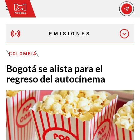
EMISIONES
MAÑANA EXPRESS
COLOMBIA
Bogotá se alista para el
EMISIÓN 12:30 PM
regreso del autocinema
EMISIÓN 7:00 PM
EMISIÓN 11:30 PM