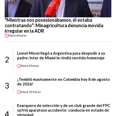
“Mientras nos posesionábamos, él estaba
contratando”: Minagricultura denuncia movida
irregular en la ADR
Hace
6 horas
Lionel Messi llegó a Argentina para despedir a su
2
padre: Inter de Miami le rindió sentido homenaje
Hace
6 horas
¡Tembló masivamente en Colombia hoy 8 de agosto
3
de 2026!
Hace
13 horas
Exarquero de selección y de un club grande del FPC
sufrió aparatoso accidente: conducía en estado de
4
ebriedad