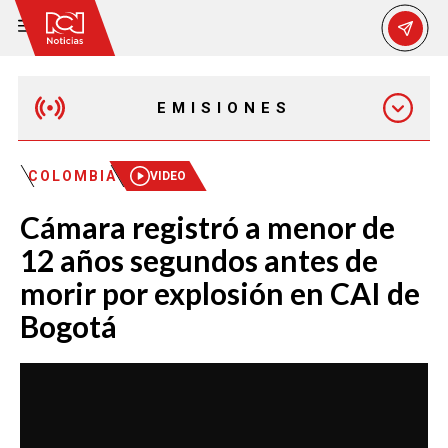
EMISIONES
EMISIÓN 12:30 PM
COLOMBIA
VIDEO
Cámara registró a menor de
EMISIÓN 7:00 PM
12 años segundos antes de
morir por explosión en CAI de
Bogotá