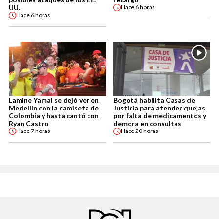
UU.
Hace
6 horas
Hace
6 horas
Lamine Yamal se dejó ver en
Bogotá habilita Casas de
Medellín con la camiseta de
Justicia para atender quejas
Colombia y hasta cantó con
por falta de medicamentos y
Ryan Castro
demora en consultas
Hace
7 horas
Hace
20 horas