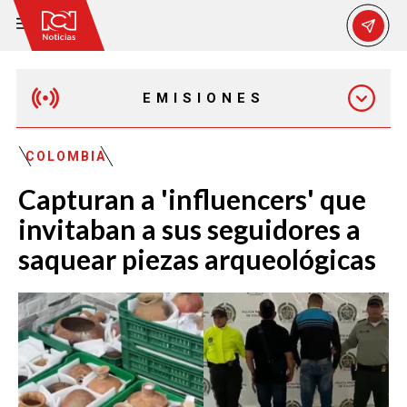
EMISIONES
MAÑANA EXPRESS
COLOMBIA
Capturan a 'influencers' que
EMISIÓN 12:30 PM
invitaban a sus seguidores a
saquear piezas arqueológicas
EMISIÓN 7:00 PM
EMISIÓN 11:30 PM