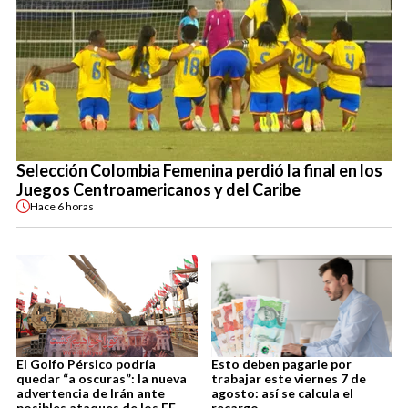
Selección Colombia Femenina perdió la final en los
Juegos Centroamericanos y del Caribe
Hace
6 horas
El Golfo Pérsico podría
Esto deben pagarle por
quedar “a oscuras”: la nueva
trabajar este viernes 7 de
advertencia de Irán ante
agosto: así se calcula el
posibles ataques de los EE.
recargo