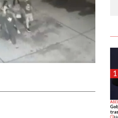
1
ABE
Gob
tras
H