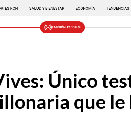
RTES RCN
SALUD Y BIENESTAR
ECONOMÍA
TENDENCIAS
EMISIÓN 12:30 PM
ives: Único tes
lonaria que le