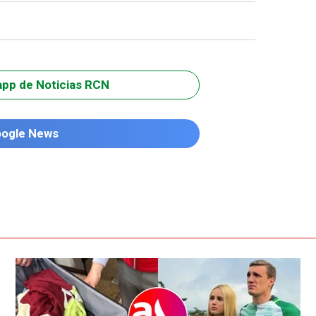
app de Noticias RCN
oogle News