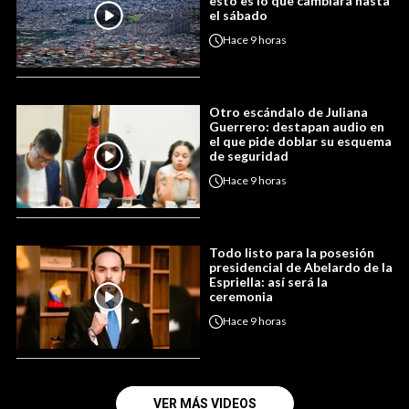
esto es lo que cambiará hasta
el sábado
Hace
9 horas
Otro escándalo de Juliana
Guerrero: destapan audio en
el que pide doblar su esquema
de seguridad
Hace
9 horas
Todo listo para la posesión
presidencial de Abelardo de la
Espriella: así será la
ceremonia
Hace
9 horas
VER MÁS VIDEOS