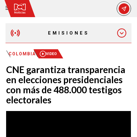
EMISIONES
MAÑANA EXPRESS
COLOMBIA
VIDEO
CNE garantiza transparencia
EMISIÓN 12:30 PM
en elecciones presidenciales
con más de 488.000 testigos
EMISIÓN 7:00 PM
electorales
EMISIÓN 11:30 PM