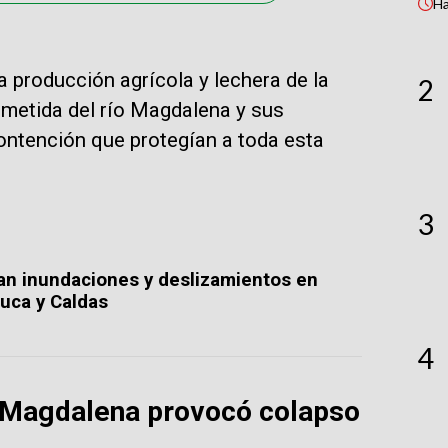
H
a producción agrícola y lechera de la
2
emetida del río Magdalena y sus
ontención que protegían a toda esta
3
can inundaciones y deslizamientos en
auca y Caldas
4
o Magdalena provocó colapso