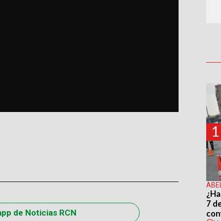
1
ABE
¿Ha
7 d
app de Noticias RCN
con