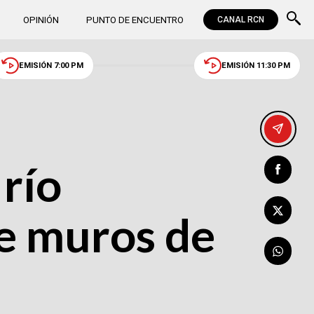
OPINIÓN
PUNTO DE ENCUENTRO
CANAL RCN
EMISIÓN 7:00 PM
EMISIÓN 11:30 PM
 río
e muros de