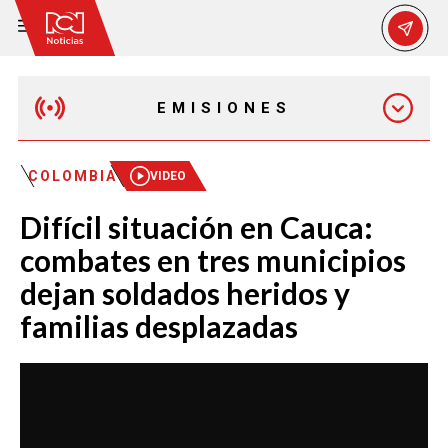
EMISIONES
EMISIÓN 12:30 PM
COLOMBIA
VIDEO
Difícil situación en Cauca:
EMISIÓN 7:00 PM
combates en tres municipios
dejan soldados heridos y
familias desplazadas