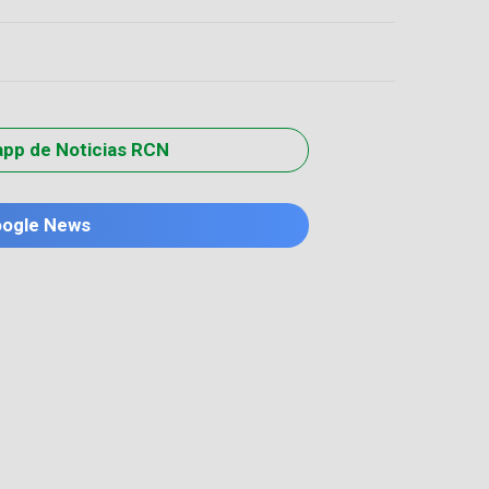
app de Noticias RCN
oogle News