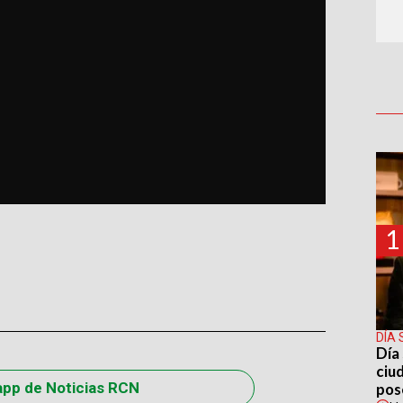
1
DÍA 
Día 
ciu
app de Noticias RCN
pos