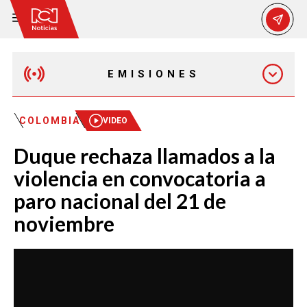
EMISIONES
MAÑANA EXPRESS
COLOMBIA
VIDEO
Duque rechaza llamados a la
EMISIÓN 12:30 PM
violencia en convocatoria a
paro nacional del 21 de
EMISIÓN 7:00 PM
noviembre
EMISIÓN 11:30 PM