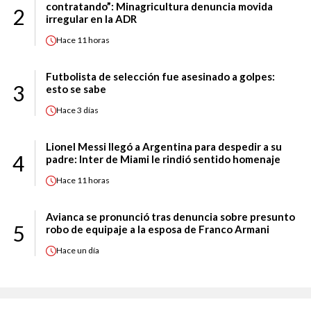
contratando”: Minagricultura denuncia movida
2
irregular en la ADR
Hace
11 horas
Futbolista de selección fue asesinado a golpes:
3
esto se sabe
Hace
3 días
Lionel Messi llegó a Argentina para despedir a su
4
padre: Inter de Miami le rindió sentido homenaje
Hace
11 horas
Avianca se pronunció tras denuncia sobre presunto
5
robo de equipaje a la esposa de Franco Armani
Hace
un día