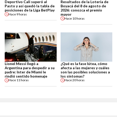
Deportivo Cali superó al
Resultados de la Lotería de
Pasto y así quedó la tabla de
Boyacá del 8 de agosto de
posiciones de la Liga BetPlay
2026: conozca el premio
mayor
Hace
9 horas
Hace
10 horas
Lionel Messi llegó a
¿Qué es la fase lútea, cómo
Argentina para despedir a su
afecta a las mujeres y cuáles
padre: Inter de Miami le
son las posibles soluciones a
rindió sentido homenaje
los síntomas?
Hace
11 horas
Hace
20 horas