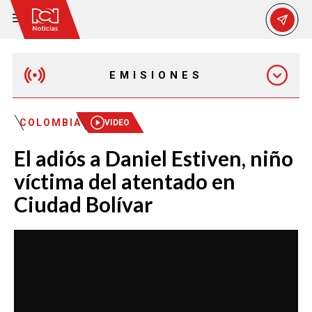
EMISIONES
EMISIÓN 12:30 PM
COLOMBIA
VIDEO
El adiós a Daniel Estiven, niño
EMISIÓN 7:00 PM
víctima del atentado en
Ciudad Bolívar