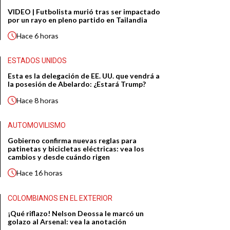
VIDEO | Futbolista murió tras ser impactado
por un rayo en pleno partido en Tailandia
Hace
6 horas
ESTADOS UNIDOS
Esta es la delegación de EE. UU. que vendrá a
la posesión de Abelardo: ¿Estará Trump?
Hace
8 horas
AUTOMOVILISMO
Gobierno confirma nuevas reglas para
patinetas y bicicletas eléctricas: vea los
cambios y desde cuándo rigen
Hace
16 horas
COLOMBIANOS EN EL EXTERIOR
¡Qué riflazo! Nelson Deossa le marcó un
golazo al Arsenal: vea la anotación