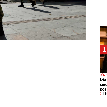
1
DÍA 
Día 
ciu
pos
H