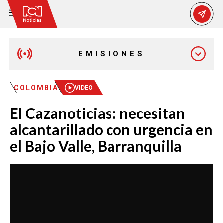
EMISIONES
EMISIÓN 12:30 PM
COLOMBIA
VIDEO
El Cazanoticias: necesitan
EMISIÓN 7:00 PM
alcantarillado con urgencia en
el Bajo Valle, Barranquilla