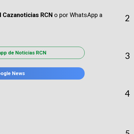
El Cazanoticias RCN
o por WhatsApp a
2
app de Noticias RCN
3
oogle News
4
5