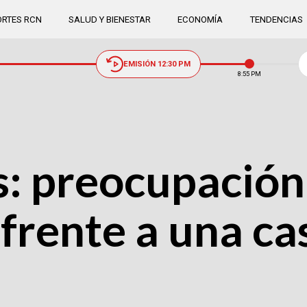
RTES RCN
SALUD Y BIENESTAR
ECONOMÍA
TENDENCIAS
EMISIÓN 12:30 PM
8:55 PM
s: preocupación
rente a una ca