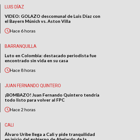
LUIS DÍAZ
VIDEO: GOLAZO descomunal de Luis Díaz con
el Bayern Múnich vs. Aston Villa
Hace
6 horas
BARRANQUILLA
Luto en Colombia: destacado periodista fue
encontrado sin vida en su casa
Hace
8 horas
JUAN FERNANDO QUINTERO
¡BOMBAZO! Juan Fernando Quintero tendría
todo listo para volver al FPC
Hace
2 horas
CALI
Álvaro Uribe llega a Cali y pide tranquilidad
en inicio del gobierno de Abelardo de la