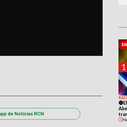
1
ABE
🔴E
Abel
app de Noticias RCN
tra
H