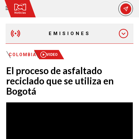
EMISIONES
MAÑANA EXPRESS
COLOMBIA
VIDEO
El proceso de asfaltado
EMISIÓN 12:30 PM
reciclado que se utiliza en
Bogotá
EMISIÓN 7:00 PM
EMISIÓN 11:30 PM