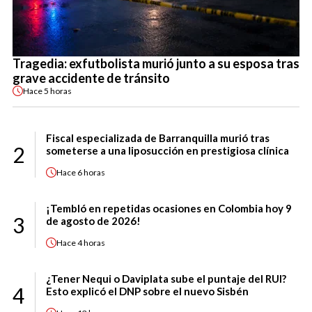
Tragedia: exfutbolista murió junto a su esposa tras
grave accidente de tránsito
Hace
5 horas
Fiscal especializada de Barranquilla murió tras
2
someterse a una liposucción en prestigiosa clínica
Hace
6 horas
¡Tembló en repetidas ocasiones en Colombia hoy 9
3
de agosto de 2026!
Hace
4 horas
¿Tener Nequi o Daviplata sube el puntaje del RUI?
4
Esto explicó el DNP sobre el nuevo Sisbén