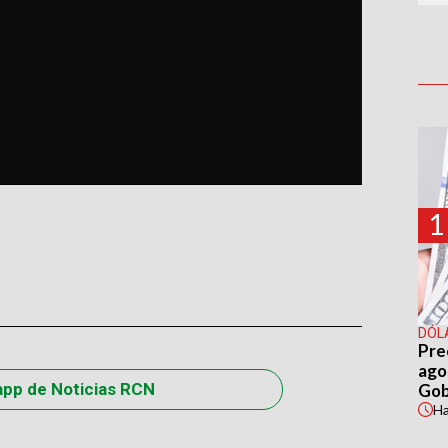
1
DÓL
Pre
agos
app de Noticias RCN
Gob
H