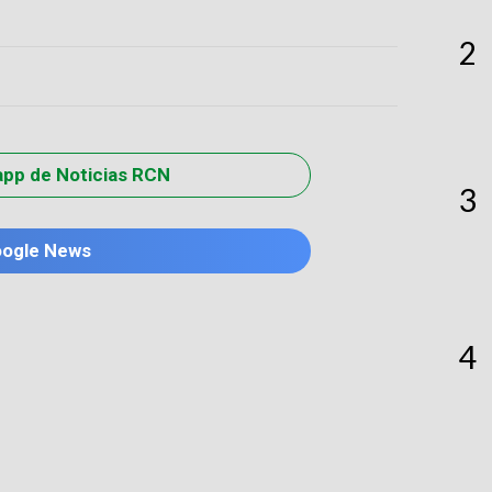
2
app de Noticias RCN
3
oogle News
4