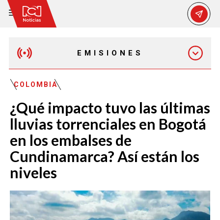
EMISIONES
MAÑANA EXPRESS
COLOMBIA
¿Qué impacto tuvo las últimas
EMISIÓN 12:30 PM
lluvias torrenciales en Bogotá
en los embalses de
EMISIÓN 7:00 PM
Cundinamarca? Así están los
niveles
EMISIÓN 11:30 PM