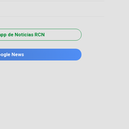
app de Noticias RCN
oogle News