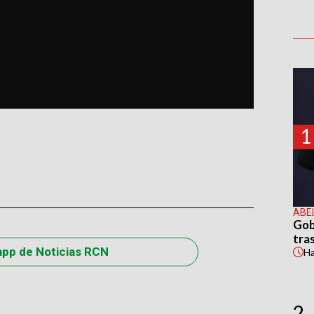
1
ABE
Gob
tras
app de Noticias RCN
H
2