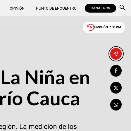
OPINIÓN
PUNTO DE ENCUENTRO
CANAL RCN
EMISIÓN 7:00 PM
La Niña en
 río Cauca
egión. La medición de los