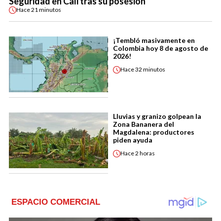
Seguridad en Cali tras su posesión
Hace
21 minutos
¡Tembló masivamente en
Colombia hoy 8 de agosto de
2026!
Hace
32 minutos
Lluvias y granizo golpean la
Zona Bananera del
Magdalena: productores
piden ayuda
Hace
2 horas