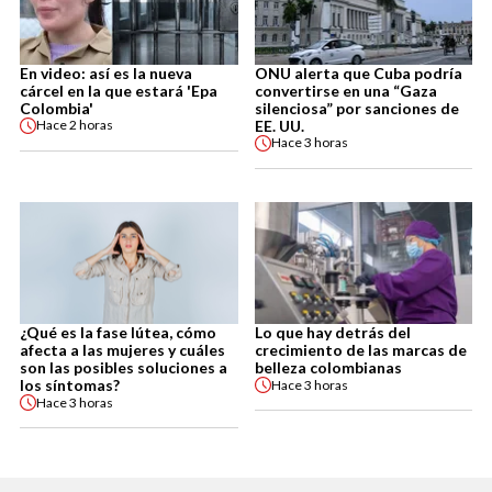
En video: así es la nueva
ONU alerta que Cuba podría
cárcel en la que estará 'Epa
convertirse en una “Gaza
Colombia'
silenciosa” por sanciones de
EE. UU.
Hace
2 horas
Hace
3 horas
¿Qué es la fase lútea, cómo
Lo que hay detrás del
afecta a las mujeres y cuáles
crecimiento de las marcas de
son las posibles soluciones a
belleza colombianas
los síntomas?
Hace
3 horas
Hace
3 horas