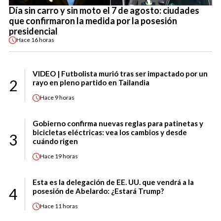
Día sin carro y sin moto el 7 de agosto: ciudades
que confirmaron la medida por la posesión
presidencial
Hace
16 horas
VIDEO | Futbolista murió tras ser impactado por un
2
rayo en pleno partido en Tailandia
Hace
9 horas
Gobierno confirma nuevas reglas para patinetas y
bicicletas eléctricas: vea los cambios y desde
3
cuándo rigen
Hace
19 horas
Esta es la delegación de EE. UU. que vendrá a la
4
posesión de Abelardo: ¿Estará Trump?
Hace
11 horas