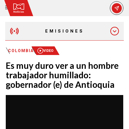
EMISIONES
MAÑANA EXPRESS
COLOMBIA
VIDEO
Es muy duro ver a un hombre
EMISIÓN 12:30 PM
trabajador humillado:
gobernador (e) de Antioquia
EMISIÓN 7:00 PM
EMISIÓN 11:30 PM