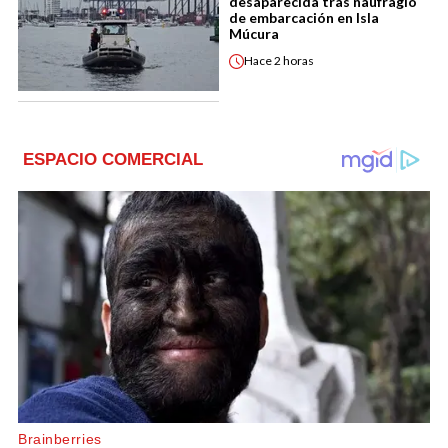
desaparecida tras naufragio
de embarcación en Isla
Múcura
Hace
2 horas