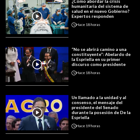
¿Cómo abordar la crisis
humanitaria del sistema de
salud en el nuevo Gobierno?
Expertos responden
Hace
18 horas
“No se abrirá camino a una
constituyente”: Abelardo de
la Espriella en su primer
discurso como presidente
Hace
18 horas
Un llamado a la unidad y al
consenso, el mensaje del
presidente del Senado
durante la posesión de De la
Espriella
Hace
19 horas