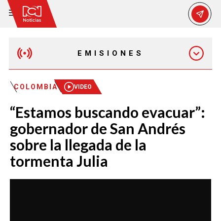
EMISIONES
EMISIÓN 12:30 PM
COLOMBIA
VIDEO
“Estamos buscando evacuar”:
EMISIÓN 7:00 PM
gobernador de San Andrés
sobre la llegada de la
tormenta Julia