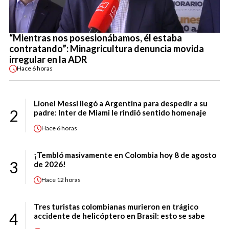
“Mientras nos posesionábamos, él estaba
contratando”: Minagricultura denuncia movida
irregular en la ADR
Hace
6 horas
Lionel Messi llegó a Argentina para despedir a su
2
padre: Inter de Miami le rindió sentido homenaje
Hace
6 horas
¡Tembló masivamente en Colombia hoy 8 de agosto
3
de 2026!
Hace
12 horas
Tres turistas colombianas murieron en trágico
4
accidente de helicóptero en Brasil: esto se sabe