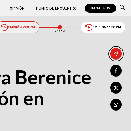
OPINIÓN
PUNTO DE ENCUENTRO
CANAL RCN
EMISIÓN 7:00 PM
EMISIÓN 11:30 PM
4:15 AM
a Berenice
ón en