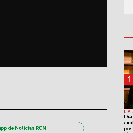
1
DÍA 
Día 
ciu
app de Noticias RCN
pos