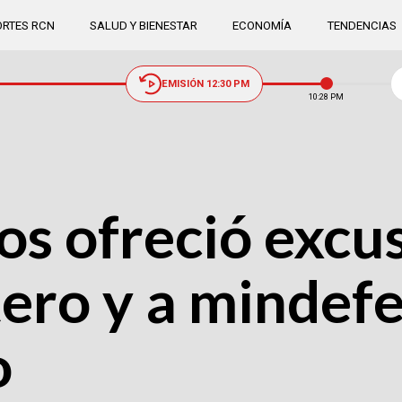
RTES RCN
SALUD Y BIENESTAR
ECONOMÍA
TENDENCIAS
EMISIÓN 12:30 PM
10:28 PM
os ofreció excu
ero y a mindef
o