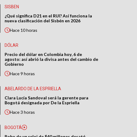
SISBEN
¿Qué significa D21 en el RUI? Así funciona la
nueva clasificación del Sisbén en 2026
Hace
10 horas
DÓLAR
Precio del dólar en Colombia hoy, 6 de
agosto: así abrió la divisa antes del cambio de
Gobierno
Hace
9 horas
ABELARDO DE LA ESPRIELLA
Clara Lucía Sandoval será la gerente para
Bogotá designada por De la Espriella
Hace
3 horas
BOGOTÁ
Robo de un reloj de $40 millones desató