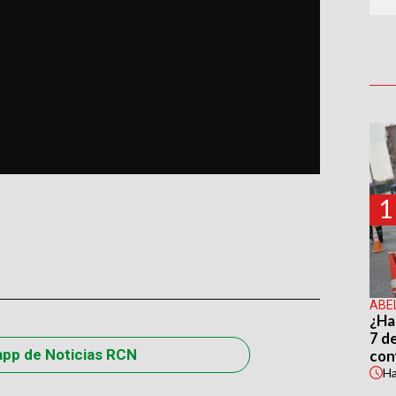
1
ABE
¿Ha
7 d
app de Noticias RCN
con
H