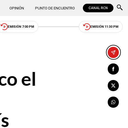
OPINIÓN
PUNTO DE ENCUENTRO
CANAL RCN
EMISIÓN 7:00 PM
EMISIÓN 11:30 PM
co el
ís