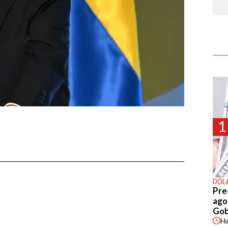
1
DÓL
Pre
agos
Gob
H