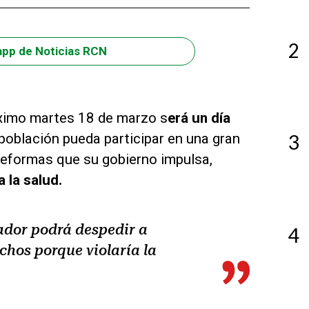
2
app de Noticias RCN
óximo martes 18 de marzo s
erá un día
población pueda participar en una gran
3
reformas que su gobierno impulsa,
a la salud.
ador podrá despedir a
4
chos porque violaría la