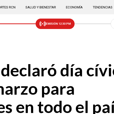
RTES RCN
SALUD Y BIENESTAR
ECONOMÍA
TENDENCIAS
EMISIÓN 12:30 PM
declaró día cívi
marzo para
s en todo el pa