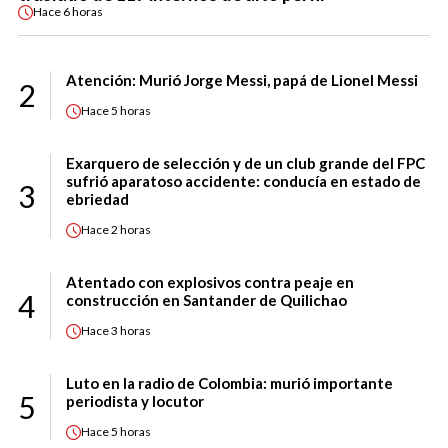
Hace
6 horas
Atención: Murió Jorge Messi, papá de Lionel Messi
2
Hace
5 horas
Exarquero de selección y de un club grande del FPC
sufrió aparatoso accidente: conducía en estado de
3
ebriedad
Hace
2 horas
Atentado con explosivos contra peaje en
4
construcción en Santander de Quilichao
Hace
3 horas
Luto en la radio de Colombia: murió importante
5
periodista y locutor
Hace
5 horas