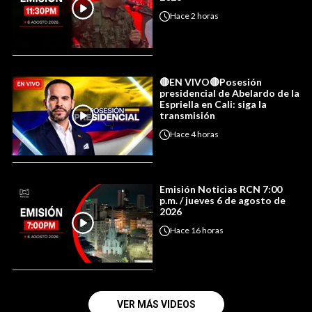
Hace
2 horas
🔴EN VIVO🔴Posesión
presidencial de Abelardo de la
Espriella en Cali: siga la
transmisión
Hace
4 horas
Emisión Noticias RCN 7:00
p.m. / jueves 6 de agosto de
2026
Hace
16 horas
VER MÁS VIDEOS