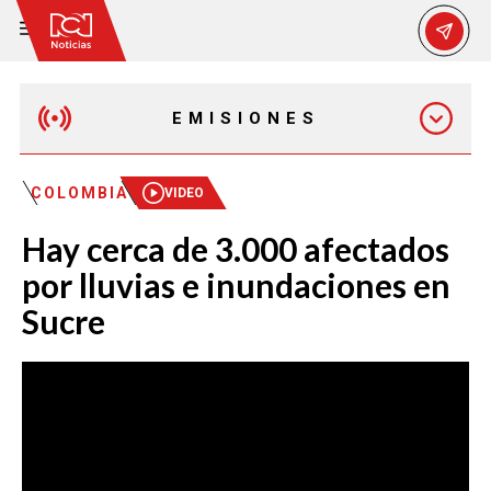
EMISIONES
MAÑANA EXPRESS
COLOMBIA
VIDEO
Hay cerca de 3.000 afectados
EMISIÓN 12:30 PM
por lluvias e inundaciones en
Sucre
EMISIÓN 7:00 PM
EMISIÓN 11:30 PM