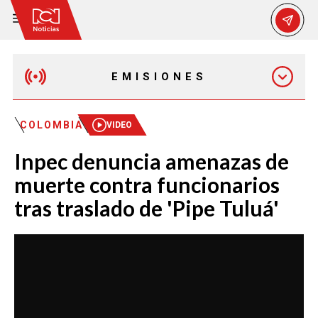
EMISIONES
MAÑANA EXPRESS
COLOMBIA
VIDEO
Inpec denuncia amenazas de
EMISIÓN 12:30 PM
muerte contra funcionarios
tras traslado de 'Pipe Tuluá'
EMISIÓN 7:00 PM
EMISIÓN 11:30 PM