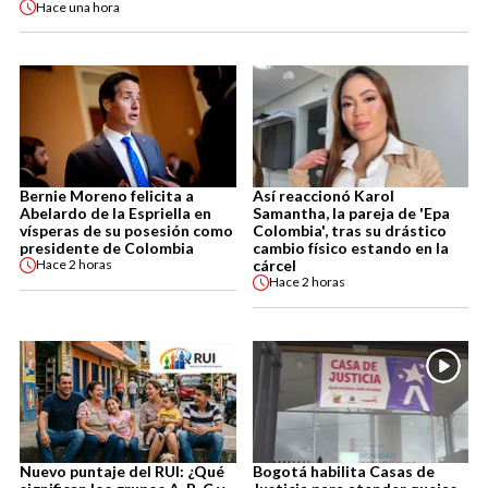
Hace
una hora
Bernie Moreno felicita a
Así reaccionó Karol
Abelardo de la Espriella en
Samantha, la pareja de 'Epa
vísperas de su posesión como
Colombia', tras su drástico
presidente de Colombia
cambio físico estando en la
cárcel
Hace
2 horas
Hace
2 horas
Nuevo puntaje del RUI: ¿Qué
Bogotá habilita Casas de