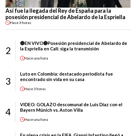
Así fue la llegada del Rey de España para la
posesión presidencial de Abelardo de la Espriella
Hace
3 horas
🔴EN VIVO🔴Posesión presidencial de Abelardo de
2
la Espriella en Cali: siga la transmisión
Hace
una hora
Luto en Colombia: destacado periodista fue
3
encontrado sin vida en su casa
Hace
3 horas
VIDEO: GOLAZO descomunal de Luis Díaz con el
4
Bayern Múnich vs. Aston Villa
Hace
una hora
En plena crisis en la FIFA, Gianni Infantino llegó a