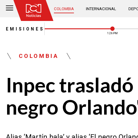
COLOMBIA
INTERNACIONAL
DEPO
EMISIONES
1:26 PM
COLOMBIA
Inpec trasladó 
negro Orlando
Alias ‘Martín bala’ y alias ‘El negro Orl