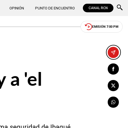
OPINIÓN
PUNTO DE ENCUENTRO
CANAL RCN
EMISIÓN 7:00 PM
 a 'el
xima seguridad de Ibagué.