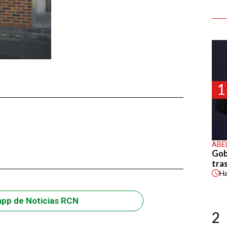
1
ABE
Gob
tras
H
app de Noticias RCN
2