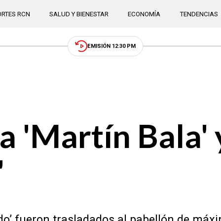
RTES RCN
SALUD Y BIENESTAR
ECONOMÍA
TENDENCIAS
EMISIÓN 12:30 PM
a 'Martín Bala' y
'
ando’ fueron trasladados al pabellón de má