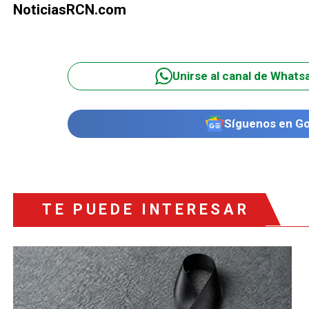
NoticiasRCN.com
Unirse al canal de Whats
Síguenos en G
TE PUEDE INTERESAR