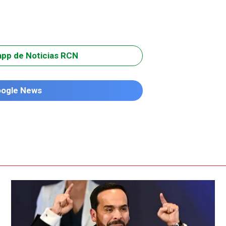
app de Noticias RCN
oogle News