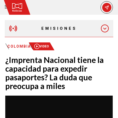
EMISIONES
MAÑANA EXPRESS
COLOMBIA
VIDEO
¿Imprenta Nacional tiene la
EMISIÓN 12:30 PM
capacidad para expedir
pasaportes? La duda que
EMISIÓN 7:00 PM
preocupa a miles
EMISIÓN 11:30 PM