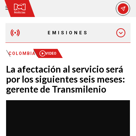
EMISIONES
EMISIÓN 12:30 PM
COLOMBIA
VIDEO
La afectación al servicio será
EMISIÓN 7:00 PM
por los siguientes seis meses:
gerente de Transmilenio