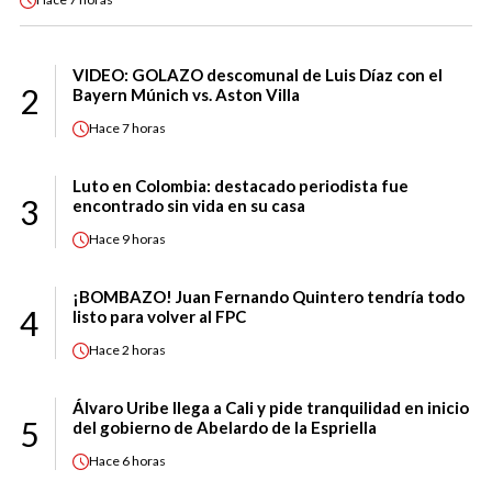
VIDEO: GOLAZO descomunal de Luis Díaz con el
2
Bayern Múnich vs. Aston Villa
Hace
7 horas
Luto en Colombia: destacado periodista fue
3
encontrado sin vida en su casa
Hace
9 horas
¡BOMBAZO! Juan Fernando Quintero tendría todo
4
listo para volver al FPC
Hace
2 horas
Álvaro Uribe llega a Cali y pide tranquilidad en inicio
5
del gobierno de Abelardo de la Espriella
Hace
6 horas