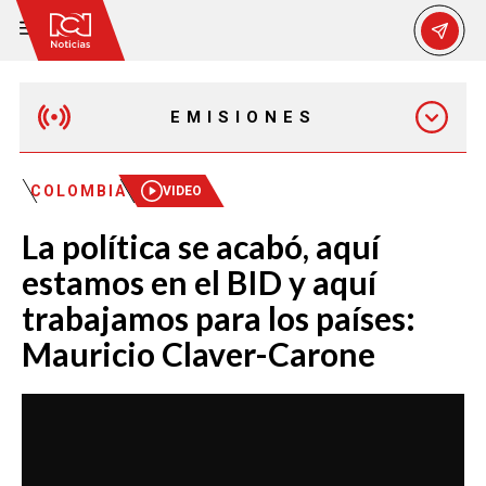
EMISIONES
MAÑANA EXPRESS
COLOMBIA
VIDEO
La política se acabó, aquí
EMISIÓN 12:30 PM
estamos en el BID y aquí
trabajamos para los países:
EMISIÓN 7:00 PM
Mauricio Claver-Carone
EMISIÓN 11:30 PM