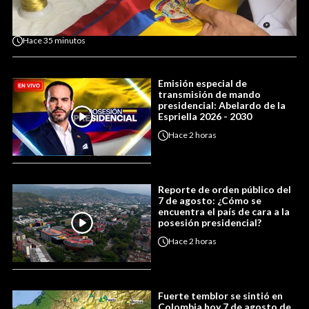
Hace
35 minutos
Emisión especial de
transmisión de mando
presidencial: Abelardo de la
Espriella 2026 - 2030
Hace
2 horas
Reporte de orden público del
7 de agosto: ¿Cómo se
encuentra el país de cara a la
posesión presidencial?
Hace
2 horas
Fuerte temblor se sintió en
Colombia hoy 7 de agosto de