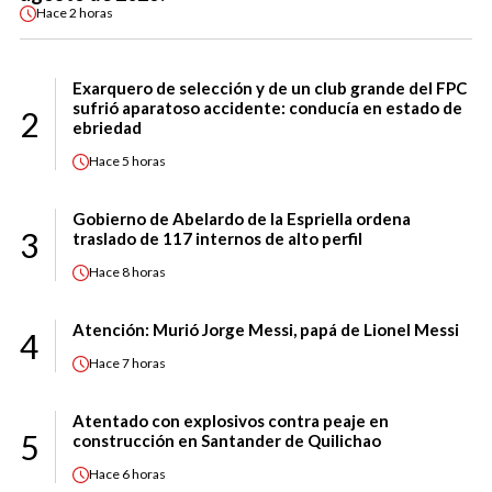
Hace
2 horas
Exarquero de selección y de un club grande del FPC
sufrió aparatoso accidente: conducía en estado de
2
ebriedad
Hace
5 horas
Gobierno de Abelardo de la Espriella ordena
3
traslado de 117 internos de alto perfil
Hace
8 horas
Atención: Murió Jorge Messi, papá de Lionel Messi
4
Hace
7 horas
Atentado con explosivos contra peaje en
5
construcción en Santander de Quilichao
Hace
6 horas