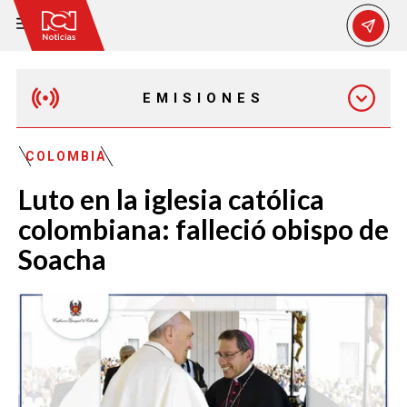
EMISIONES
EMISIÓN 12:30 PM
COLOMBIA
Luto en la iglesia católica
EMISIÓN 7:00 PM
colombiana: falleció obispo de
Soacha