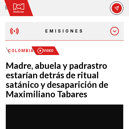
EMISIONES
EMISIÓN 12:30 PM
COLOMBIA
VIDEO
Madre, abuela y padrastro
EMISIÓN 7:00 PM
estarían detrás de ritual
satánico y desaparición de
Maximiliano Tabares