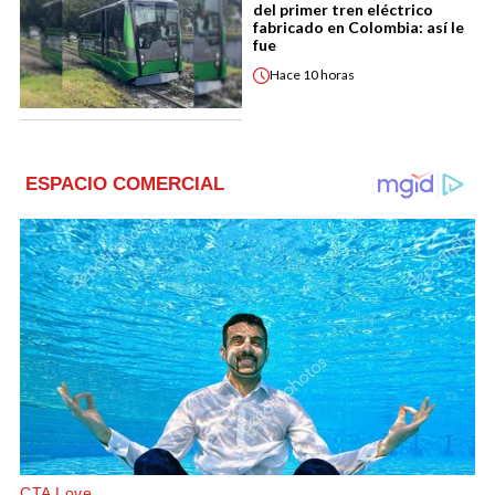
del primer tren eléctrico
fabricado en Colombia: así le
fue
Hace
10 horas