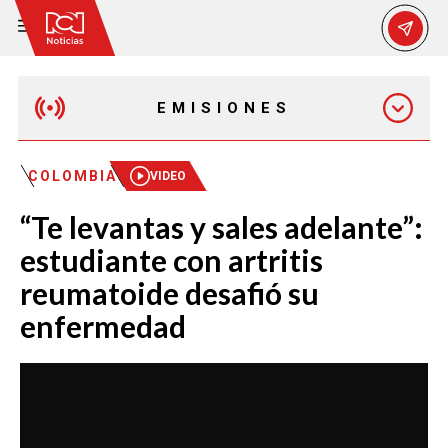
EMISIONES
MAÑANA EXPRESS
COLOMBIA
VIDEO
“Te levantas y sales adelante”:
EMISIÓN 12:30 PM
estudiante con artritis
reumatoide desafió su
EMISIÓN 7:00 PM
enfermedad
EMISIÓN 11:30 PM