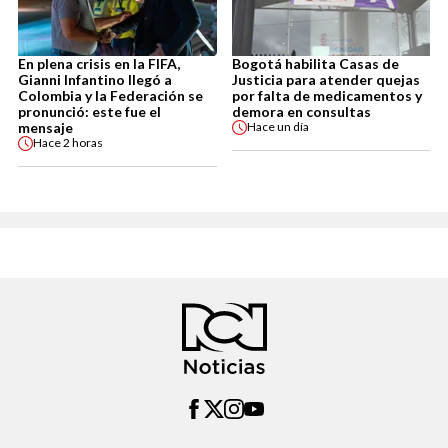
En plena crisis en la FIFA,
Bogotá habilita Casas de
Gianni Infantino llegó a
Justicia para atender quejas
Colombia y la Federación se
por falta de medicamentos y
pronunció: este fue el
demora en consultas
mensaje
Hace
un día
Hace
2 horas