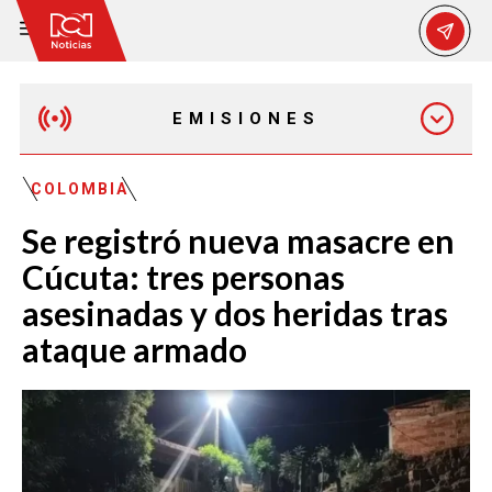
EMISIONES
MAÑANA EXPRESS
COLOMBIA
Se registró nueva masacre en
EMISIÓN 12:30 PM
Cúcuta: tres personas
asesinadas y dos heridas tras
EMISIÓN 7:00 PM
ataque armado
EMISIÓN 11:30 PM