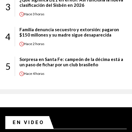
3
clasificación del Sisbén en 2026
Hace
3 horas
Familia denuncia secuestro y extorsión: pagaron
4
$150 millones y su madre sigue desaparecida
Hace
2 horas
Sorpresa en Santa Fe: campeón de la décima está a
5
un paso de fichar por un club brasileño
Hace
4 horas
EN VIDEO