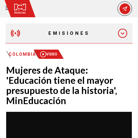
EMISIONES
MAÑANA EXPRESS
COLOMBIA
VIDEO
Mujeres de Ataque:
EMISIÓN 12:30 PM
'Educación tiene el mayor
presupuesto de la historia',
EMISIÓN 7:00 PM
MinEducación
EMISIÓN 11:30 PM