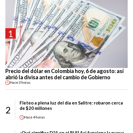
1
Precio del dólar en Colombia hoy, 6 de agosto: así
abrió la divisa antes del cambio de Gobierno
Hace
3 horas
Fleteo a plena luz del día en Salitre: robaron cerca
2
de $20 millones
Hace
4 horas
¿Qué significa D21 en el RUI? Así funciona la nueva