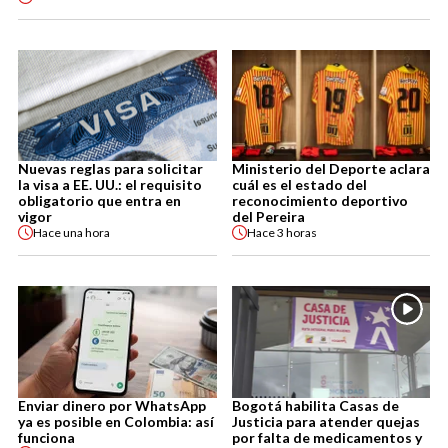
Nuevas reglas para solicitar
Ministerio del Deporte aclara
la visa a EE. UU.: el requisito
cuál es el estado del
obligatorio que entra en
reconocimiento deportivo
vigor
del Pereira
Hace
una hora
Hace
3 horas
Enviar dinero por WhatsApp
Bogotá habilita Casas de
ya es posible en Colombia: así
Justicia para atender quejas
funciona
por falta de medicamentos y