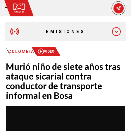
EMISIONES
MAÑANA EXPRESS
COLOMBIA
VIDEO
Murió niño de siete años tras
EMISIÓN 12:30 PM
ataque sicarial contra
conductor de transporte
EMISIÓN 7:00 PM
informal en Bosa
EMISIÓN 11:30 PM