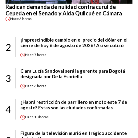
Radican demanda de nulidad contra curul de
Cepeda en el Senado y Aida Quilcué en Cámara
Hace
3 horas
¡Imprescindible cambio en el precio del dólar en el
2
cierre de hoy 6 de agosto de 2026! Así se cotizó
Hace
7 horas
Clara Lucía Sandoval será la gerente para Bogotá
3
designada por De la Espriella
Hace
6 horas
¿Habrá restricción de parrillero en moto este 7 de
4
agosto? Estas son las ciudades confirmadas
Hace
10 horas
Figura de la televisión murió en trágico accidente